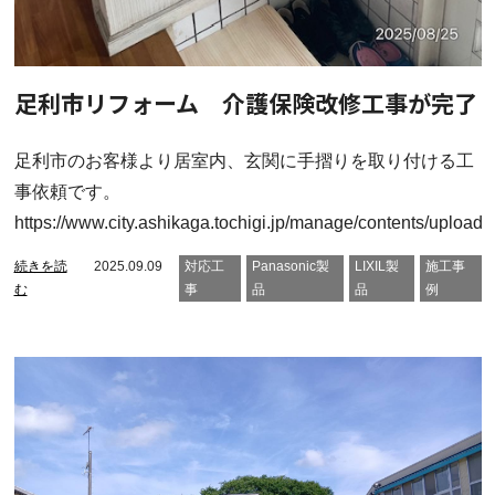
足利市リフォーム 介護保険改修工事が完了
足利市のお客様より居室内、玄関に手摺りを取り付ける工
事依頼です。
https://www.city.ashikaga.tochigi.jp/manage/contents/upload
続きを読
2025.09.09
対応工
Panasonic製
LIXIL製
施工事
む
事
品
品
例