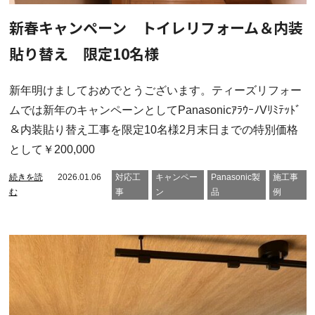
新春キャンペーン トイレリフォーム＆内装
貼り替え 限定10名様
新年明けましておめでとうございます。ティーズリフォー
ムでは新年のキャンペーンとしてPanasonicｱﾗｳｰﾉVﾘﾐﾃｯﾄﾞ
＆内装貼り替え工事を限定10名様2月末日までの特別価格
として￥200,000
続きを読
2026.01.06
対応工
キャンペー
Panasonic製
施工事
む
事
ン
品
例