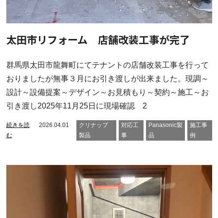
太田市リフォーム 店舗改装工事が完了
群馬県太田市龍舞町にてテナントの店舗改装工事を行って
おりましたが無事３月にお引き渡しが出来ました。現調～
設計～設備提案～デザイン～お見積もり～契約～施工～お
引き渡し2025年11月25日に現場確認 2
続きを読
2026.04.01
クリナップ
対応工
Panasonic製
施工事
む
製品
事
品
例